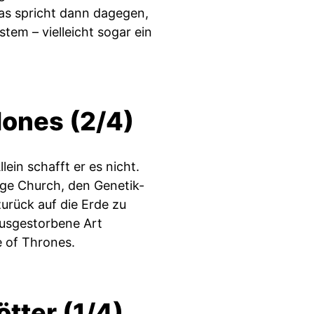
s spricht dann dagegen,
tem – vielleicht sogar ein
lones (2/4)
lein schafft er es nicht.
rge Church, den Genetik-
urück auf die Erde zu
 ausgestorbene Art
 of Thrones.
tter (1/4)