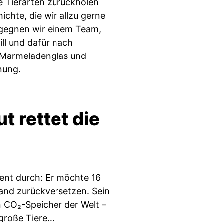
die Tierarten zurückholen
ichte, die wir allzu gerne
egegnen wir einem Team,
ll und dafür nach
 Marmeladenglas und
nung.
 rettet die
ment durch: Er möchte 16
tand zurückversetzen. Sein
en CO₂-Speicher der Welt –
 große Tiere…